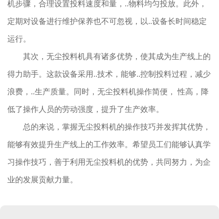
机步骤，合理设置投料速度和量，..物料均匀投放。此外，
定期对设备进行维护保养也不可忽视，以..设备长时间稳定
运行。
其次，无尘投料机具有诸多优势，使其成为生产线上的
得力助手。这款设备采用..技术，能够..控制投料过程，减少
浪费，..生产质量。同时，无尘投料机操作简便， 性高，降
低了操作人员的劳动强度，提升了生产效率。
总的来说，掌握无尘投料机的操作技巧并发挥其优势，
能够有效提升生产线上的工作效率。希望员工们能够认真学
习操作技巧，善于利用无尘投料机的优势，共同努力，为企
业的发展贡献力量。