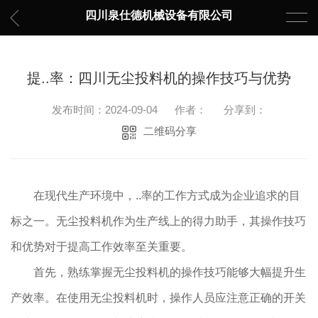
四川泉仕德机械设备有限公司
提..率：四川无尘投料机的操作技巧与优势
发布时间：2024-09-04
作者：
分享到：
二维码分享
在现代生产环境中，..率的工作方式成为企业追求的目
标之一。无尘投料机作为生产线上的得力助手，其操作技巧
和优势对于提高工作效率至关重要。
首先，熟练掌握无尘投料机的操作技巧能够大幅提升生
产效率。在使用无尘投料机时，操作人员应注意正确的开关